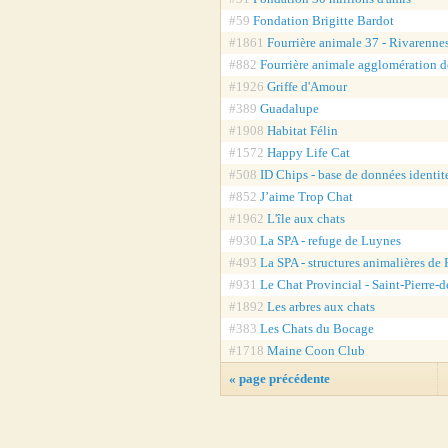
#59
Fondation Brigitte Bardot
#1861
Fourrière animale 37 - Rivarenne
#882
Fourrière animale agglomération d
#1926
Griffe d'Amour
#389
Guadalupe
#1908
Habitat Félin
#1572
Happy Life Cat
#508
ID Chips - base de données ident
#852
J’aime Trop Chat
#1962
L'île aux chats
#930
La SPA - refuge de Luynes
#493
La SPA - structures animalières de 
#931
Le Chat Provincial - Saint-Pierre-
#1892
Les arbres aux chats
#383
Les Chats du Bocage
#1718
Maine Coon Club
« page précédente