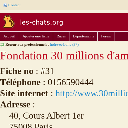
Contact
Accueil
Ajouter une fiche
Races
Départements
Forum
Retour aux professionnels
:
Indre-et-Loire (37)
Fondation 30 millions d'am
Fiche no
: #31
Téléphone
: 0156590444
Site internet
:
http://www.30milli
Adresse
:
40, Cours Albert 1er
75008 Paris