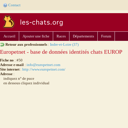
Contact
Accueil
Ajouter une fiche
Races
Départements
Forum
Retour aux professionnels
:
Indre-et-Loire (37)
Europetnet - base de données identités chats EUROP
Fiche no
: #50
Adresse e-mail
:
info@europetnet.com
Site internet
:
http://www.europetnet.com/
Adresse
:
indiquez n° de puce
en dessous cliquez individual