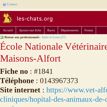
Contact
Accueil
Ajouter une fiche
Races
Départements
Forum
Retour aux professionnels
:
Indre-et-Loire (37)
École Nationale Vétérinair
Maisons-Alfort
Fiche no
: #1841
Téléphone
: 0143967373
Site internet
:
https://www.vet-alfo
cliniques/hopital-des-animaux-de-