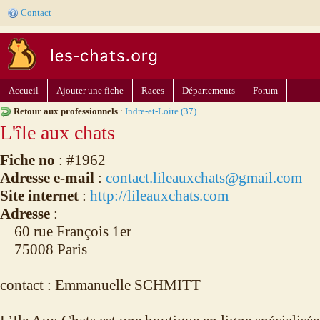
Contact
Accueil
Ajouter une fiche
Races
Départements
Forum
Retour aux professionnels
:
Indre-et-Loire (37)
L'île aux chats
Fiche no
: #1962
Adresse e-mail
:
contact.lileauxchats@gmail.com
Site internet
:
http://lileauxchats.com
Adresse
:
60 rue François 1er
75008 Paris
contact : Emmanuelle SCHMITT