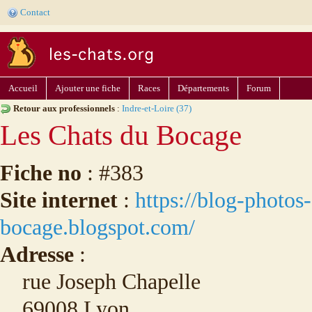
Contact
Accueil
Ajouter une fiche
Races
Départements
Forum
Retour aux professionnels
:
Indre-et-Loire (37)
Les Chats du Bocage
Fiche no
: #383
Site internet
:
https://blog-photos
bocage.blogspot.com/
Adresse
:
rue Joseph Chapelle
69008 Lyon