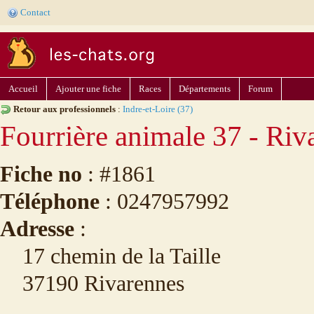
Contact
Accueil
Ajouter une fiche
Races
Départements
Forum
Retour aux professionnels
:
Indre-et-Loire (37)
Fourrière animale 37 - Riv
Fiche no
: #1861
Téléphone
: 0247957992
Adresse
:
17 chemin de la Taille
37190 Rivarennes