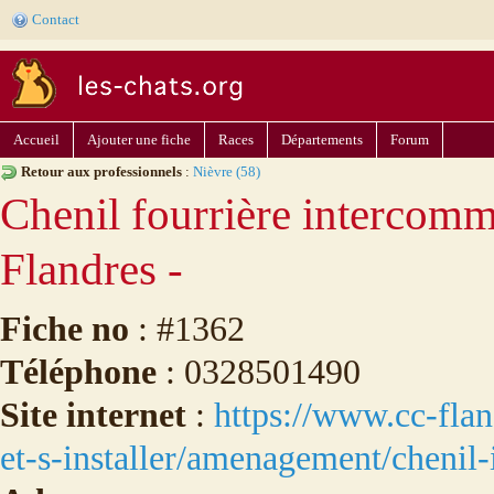
Contact
Accueil
Ajouter une fiche
Races
Départements
Forum
Retour aux professionnels
:
Nièvre (58)
Chenil fourrière intercom
Flandres -
Fiche no
: #1362
Téléphone
: 0328501490
Site internet
:
https://www.cc-flan
et-s-installer/amenagement/chenil