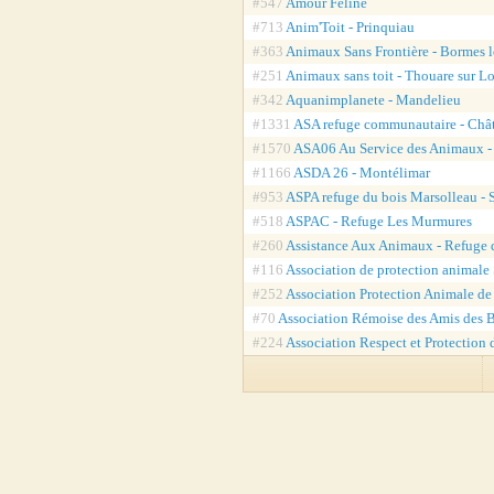
#547
Amour Féline
#713
Anim'Toit - Prinquiau
#363
Animaux Sans Frontière - Bormes 
#251
Animaux sans toit - Thouare sur Lo
#342
Aquanimplanete - Mandelieu
#1331
ASA refuge communautaire - Chât
#1570
ASA06 Au Service des Animaux - 
#1166
ASDA 26 - Montélimar
#953
ASPA refuge du bois Marsolleau -
#518
ASPAC - Refuge Les Murmures
#260
Assistance Aux Animaux - Refuge 
#116
Association de protection animale 
#252
Association Protection Animale d
#70
Association Rémoise des Amis des B
#224
Association Respect et Protection 