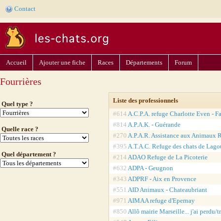
Contact
Accueil
Ajouter une fiche
Races
Départements
Forum
Fourrières
Liste des professionnels
Quel type ?
#614
A.C.P.A. refuge Charlotte Even - F
#814
A.P.A.K. - Guérande
Quelle race ?
#270
A.P.A.R. Assistance aux Animaux R
#395
A.T.A.C. Refuge des chats de Lago
Quel département ?
#214
ADAO Refuge de La Picoterie
#632
ADPA - Geugnon
#343
ADPRF - Aix en Provence
#551
AID Animaux - Chateaubriant
#971
AIMAA refuge d'Epernay
#850
Allô mairie Marseille... j'ai perdu/