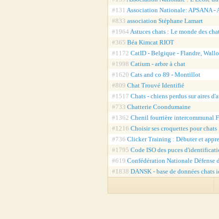
#131
Association Nationale: APSANA - A
#833
association Stéphane Lamart
#1964
Astuces chats : Le monde des cha
#365
Béa Kimcat RIOT
#1172
CatID - Belgique - Flandre, Wallo
#1998
Catium - arbre à chat
#1620
Cats and co 89 - Montillot
#809
Chat Trouvé Identifié
#1517
Chats - chiens perdus sur aires d'
#733
Chatterie Coondumaine
#1362
Chenil fourrière intercommunal F
#1216
Choisir ses croquettes pour chat
#736
Clicker Training : Débuter et appr
#1795
Code ISO des puces d'identificati
#619
Confédération Nationale Défense 
#1838
DANSK - base de données chats i