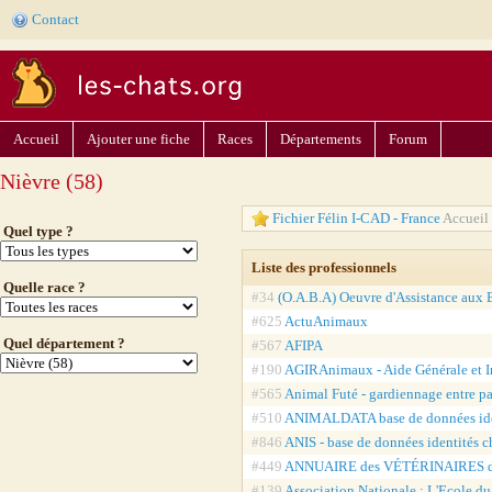
Contact
Accueil
Ajouter une fiche
Races
Départements
Forum
Nièvre (58)
Fichier Félin I-CAD - France
Accueil 
Quel type ?
Liste des professionnels
Quelle race ?
#34
(O.A.B.A) Oeuvre d'Assistance aux B
#625
ActuAnimaux
Quel département ?
#567
AFIPA
#190
AGIRAnimaux - Aide Générale et I
#565
Animal Futé - gardiennage entre pa
#510
ANIMALDATA base de données ide
#846
ANIS - base de données identités 
#449
ANNUAIRE des VÉTÉRINAIRES 
#139
Association Nationale : L'Ecole d