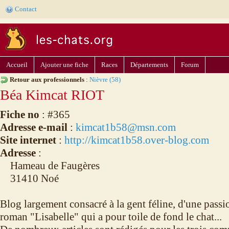
Contact
Accueil
Ajouter une fiche
Races
Départements
Forum
Retour aux professionnels
:
Nièvre (58)
Béa Kimcat RIOT
Fiche no
: #365
Adresse e-mail
:
kimcat1b58@msn.com
Site internet
:
http://kimcat1b58.over-blog.com
Adresse
:
Hameau de Faugères
31410 Noé
Blog largement consacré à la gent féline, d'une passi
roman "Lisabelle" qui a pour toile de fond le chat...