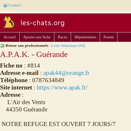
Contact
Accueil
Ajouter une fiche
Races
Départements
Forum
Retour aux professionnels
:
Loire-Atlantique (44)
A.P.A.K. - Guérande
Fiche no
: #814
Adresse e-mail
:
apak44@orange.fr
Téléphone
: 0787634849
Site internet
:
https://www.apak.fr/
Adresse
:
L'Air des Vents
44350 Guérande
NOTRE REFUGE EST OUVERT 7 JOURS/7