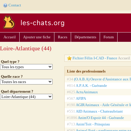
Contact
Accueil
Ajouter une fiche
Races
Départements
Forum
Loire-Atlantique (44)
Fichier Félin I-CAD - France
Accueil 
Quel type ?
Liste des professionnels
Quelle race ?
#34
(O.A.B.A) Oeuvre d'Assistance aux B
#814
A.P.A.K. - Guérande
Quel département ?
#625
ActuAnimaux
#567
AFIPA
#190
AGIRAnimaux - Aide Générale et I
#551
AID Animaux - Chateaubriant
#1896
Anim'O Espoir 44 - Guérande
#713
Anim'Toit - Prinquiau
#565
Animal Futé - gardiennage entre pa