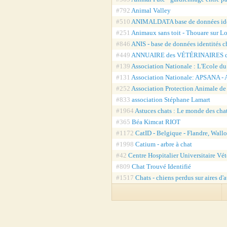
#792
Animal Valley
#510
ANIMALDATA base de données ide
#251
Animaux sans toit - Thouare sur Lo
#846
ANIS - base de données identités 
#449
ANNUAIRE des VÉTÉRINAIRES 
#139
Association Nationale : L'Ecole d
#131
Association Nationale: APSANA - A
#252
Association Protection Animale d
#833
association Stéphane Lamart
#1964
Astuces chats : Le monde des cha
#365
Béa Kimcat RIOT
#1172
CatID - Belgique - Flandre, Wallo
#1998
Catium - arbre à chat
#42
Centre Hospitalier Universitaire Vét
#809
Chat Trouvé Identifié
#1517
Chats - chiens perdus sur aires d'