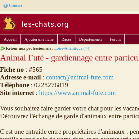
Contact
Accueil
Ajouter une fiche
Races
Départements
Forum
Retour aux professionnels
:
Loire-Atlantique (44)
Animal Futé - gardiennage entre particu
Fiche no
: #565
Adresse e-mail
:
contact@animal-fute.com
Téléphone
: 0228276819
Site internet
:
https://www.animal-fute.com
Vous souhaitez faire garder votre chat pour les vacanc
Découvrez l'échange de garde d'animaux entre particu
C'est une entraide entre propriétaires d'animaux : pe