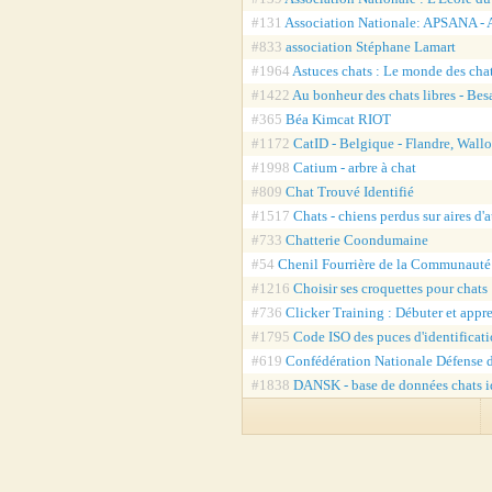
#131
Association Nationale: APSANA - A
#833
association Stéphane Lamart
#1964
Astuces chats : Le monde des cha
#1422
Au bonheur des chats libres - Be
#365
Béa Kimcat RIOT
#1172
CatID - Belgique - Flandre, Wallo
#1998
Catium - arbre à chat
#809
Chat Trouvé Identifié
#1517
Chats - chiens perdus sur aires d'
#733
Chatterie Coondumaine
#54
Chenil Fourrière de la Communauté
#1216
Choisir ses croquettes pour chat
#736
Clicker Training : Débuter et appr
#1795
Code ISO des puces d'identificati
#619
Confédération Nationale Défense 
#1838
DANSK - base de données chats i