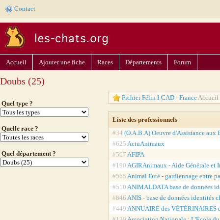
Contact
Accueil
Ajouter une fiche
Races
Départements
Forum
Doubs (25)
Fichier Félin I-CAD - France
Accueil 
Quel type ?
Liste des professionnels
Quelle race ?
#34
(O.A.B.A) Oeuvre d'Assistance aux B
#625
ActuAnimaux
Quel département ?
#567
AFIPA
#190
AGIRAnimaux - Aide Générale et I
#565
Animal Futé - gardiennage entre pa
#510
ANIMALDATA base de données ide
#846
ANIS - base de données identités 
#449
ANNUAIRE des VÉTÉRINAIRES 
#139
Association Nationale : L'Ecole d