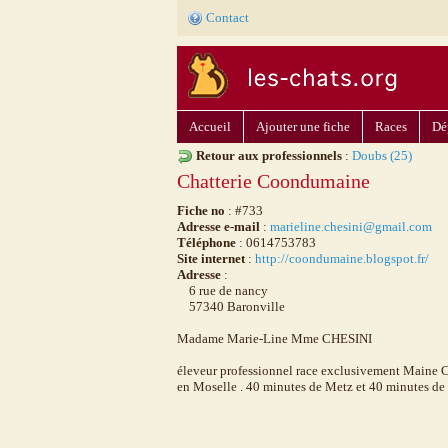
Contact
Accueil
Ajouter une fiche
Races
Dé
Retour aux professionnels
:
Doubs (25)
Chatterie Coondumaine
Fiche no
: #733
Adresse e-mail
:
marieline.chesini@gmail.com
Téléphone
: 0614753783
Site internet
:
http://coondumaine.blogspot.fr/
Adresse
:
6 rue de nancy
57340 Baronville
Madame Marie-Line Mme CHESINI
éleveur professionnel race exclusivement Maine C
en Moselle . 40 minutes de Metz et 40 minutes de