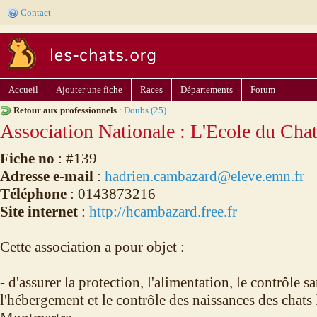
Contact
Accueil
Ajouter une fiche
Races
Départements
Forum
Retour aux professionnels
:
Doubs (25)
Association Nationale : L'Ecole du Cha
Fiche no
: #139
Adresse e-mail
:
hadrien.cambazard@eleve.emn.fr
Téléphone
: 0143873216
Site internet
:
http://hcambazard.free.fr
Cette association a pour objet :
- d'assurer la protection, l'alimentation, le contrôle s
l'hébergement et le contrôle des naissances des chats 