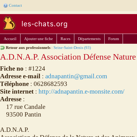
Contact
Accueil
Ajouter une fiche
Races
Départements
Forum
Retour aux professionnels
:
Seine-Saint-Denis (93)
A.D.N.A.P. Association Défense Nature
Fiche no
: #1224
Adresse e-mail
:
adnapantin@gmail.com
Téléphone
: 0628682593
Site internet
:
http://adnapantin.e-monsite.com/
Adresse
:
17 rue Candale
93500 Pantin
A.D.N.A.P.