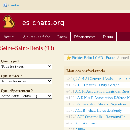
Contact
Accueil
Ajouter une fiche
Races
Départements
Forum
Seine-Saint-Denis (93)
Fichier Félin I-CAD - France
Accueil 
Quel type ?
Liste des professionnels
Quelle race ?
#34
(O.A.B.A) Oeuvre d'Assistance aux B
#1037
1001 pattes - Livry Gargan
Quel département ?
#451
A.C.R. Association Chats des Rues
#1224
A.D.N.A.P. Association Défense N
#1820
Accueil des Rikikis - Argenteuil
#570
ACLB - chats libres de Bondy
#1749
ACROmainville - Romainville
#625
ActuAnimaux
#567
AFIPA