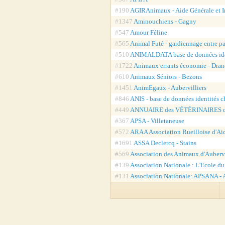
#190
AGIRAnimaux - Aide Générale et I
#1347
Aminouchiens - Gagny
#547
Amour Féline
#565
Animal Futé - gardiennage entre pa
#510
ANIMALDATA base de données ide
#1722
Animaux errants économie - Dra
#610
Animaux Séniors - Bezons
#1451
AnimEgaux - Aubervilliers
#846
ANIS - base de données identités 
#449
ANNUAIRE des VÉTÉRINAIRES 
#367
APSA - Villetaneuse
#572
ARAA Association Rueilloise d'A
#1691
ASSA Declercq - Stains
#569
Association des Animaux d'Auberv
#139
Association Nationale : L'Ecole d
#131
Association Nationale: APSANA - A