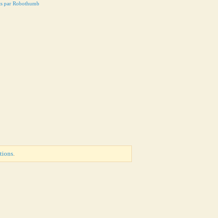
ts par Robothumb
tions
.