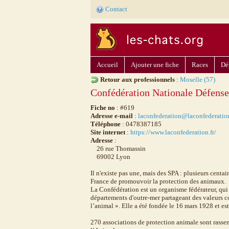
Contact
Accueil
Ajouter une fiche
Races
Dé
Retour aux professionnels
:
Moselle (57)
Confédération Nationale Défense
Fiche no
: #619
Adresse e-mail
:
laconfederation@laconfederation
Téléphone
: 0478387185
Site internet
:
https://www.laconfederation.fr/
Adresse
:
26 rue Thomassin
69002 Lyon
Il n'existe pas une, mais des SPA : plusieurs centa
France de promouvoir la protection des animaux.
La Confédération est un organisme fédérateur, qui r
départements d'outre-mer partageant des valeurs c
l’animal ». Elle a été fondée le 16 mars 1928 et es
270 associations de protection animale sont rasse