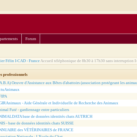
partements
Forum
ier Félin I-CAD - France
Accueil téléphonique de 8h30 à 17h30 sans interruption I
es professionnels
A.B.A) Oeuvre d'Assistance aux Bêtes d'abattoirs (association protégeant les anima
ctuAnimaux
FIPA
IRAnimaux - Aide Générale et Individuelle de Recherche des Animaux
imal Futé - gardiennage entre particuliers
NIMALDATA base de données identités chats AUTRICH
IS - base de données identités chats SUISSE
NNUAIRE des VÉTÉRINAIRES de FRANCE
sociation Nationale : L'Ecole du Chat