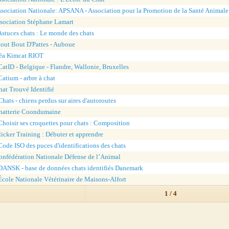
sociation Nationale: APSANA - Association pour la Promotion de la Santé Animale
ssociation Stéphane Lamart
Astuces chats : Le monde des chats
out Bout D'Pattes - Auboue
éa Kimcat RIOT
CatID - Belgique - Flandre, Wallonie, Bruxelles
Catium - arbre à chat
hat Trouvé Identifié
Chats - chiens perdus sur aires d'autoroutes
hatterie Coondumaine
Choisir ses croquettes pour chats : Composition
icker Training : Débuter et apprendre
Code ISO des puces d'identifications des chats
onfédération Nationale Défense de l’Animal
DANSK - base de données chats identifiés Danemark
École Nationale Vétérinaire de Maisons-Alfort
1 / 4