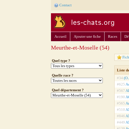
Contact
Accueil
Ajouter une fiche
Races
Dé
Meurthe-et-Moselle (54)
Fich
Quel type ?
Liste d
Quelle race ?
#34
(O.
#625
A
Quel département ?
#567
A
#190
AG
#565
An
#510
A
#846
AN
#449
A
#139
As