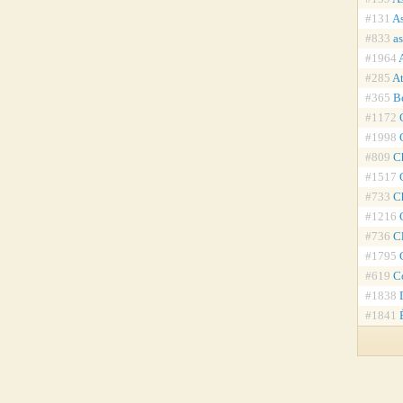
#131
As
#833
a
#1964
#285
At
#365
B
#1172
#1998
#809
C
#1517
#733
C
#1216
#736
Cl
#1795
#619
C
#1838
#1841