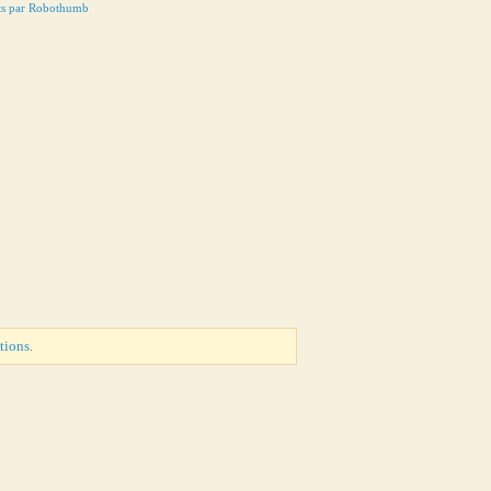
ts par Robothumb
tions
.