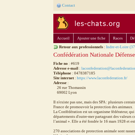
Contact
Accueil
Ajouter une fiche
Races
Dé
Retour aux professionnels
:
Indre-et-Loire (37
Confédération Nationale Défense
Fiche no
: #619
Adresse e-mail
:
laconfederation@laconfederation
Téléphone
: 0478387185
Site internet
:
https://www.laconfederation.fr/
Adresse
:
26 rue Thomassin
69002 Lyon
Il n'existe pas une, mais des SPA : plusieurs centa
France de promouvoir la protection des animaux.
La Confédération est un organisme fédérateur, qui r
départements d'outre-mer partageant des valeurs c
l’animal ». Elle a été fondée le 16 mars 1928 et es
270 associations de protection animale sont rasse