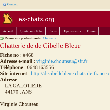
Contact
Accueil
Ajouter une fiche
Races
Départements
Forum
Retour aux professionnels
:
Chartreux
Chatterie de de Cibelle Bleue
Fiche no
: #468
Adresse e-mail
:
virginie.chouteau@sfr.fr
Téléphone
: 0648163556
Site internet
:
http://decibellebleue.chats-de-france.
Adresse
:
LA GALOTIERE
44170 JANS
Virginie Chouteau