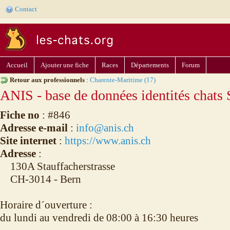
Contact
Accueil
Ajouter une fiche
Races
Départements
Forum
Retour aux professionnels
:
Charente-Maritime (17)
ANIS - base de données identités chat
Fiche no
: #846
Adresse e-mail
:
info@anis.ch
Site internet
:
https://www.anis.ch
Adresse
:
130A Stauffacherstrasse
CH-3014 - Bern
Horaire d´ouverture :
du lundi au vendredi de 08:00 à 16:30 heures