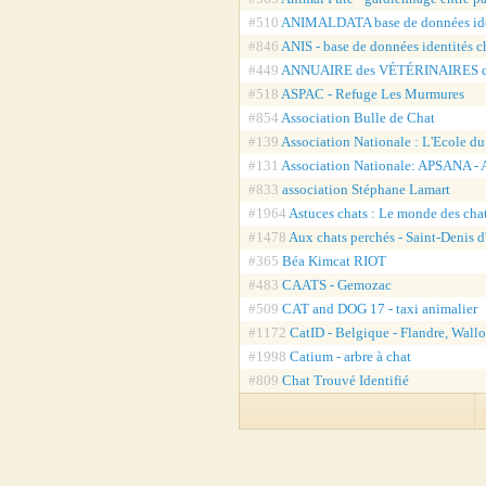
#510
ANIMALDATA base de données ide
#846
ANIS - base de données identités 
#449
ANNUAIRE des VÉTÉRINAIRES 
#518
ASPAC - Refuge Les Murmures
#854
Association Bulle de Chat
#139
Association Nationale : L'Ecole d
#131
Association Nationale: APSANA - A
#833
association Stéphane Lamart
#1964
Astuces chats : Le monde des cha
#1478
Aux chats perchés - Saint-Denis d
#365
Béa Kimcat RIOT
#483
CAATS - Gemozac
#509
CAT and DOG 17 - taxi animalier
#1172
CatID - Belgique - Flandre, Wallo
#1998
Catium - arbre à chat
#809
Chat Trouvé Identifié