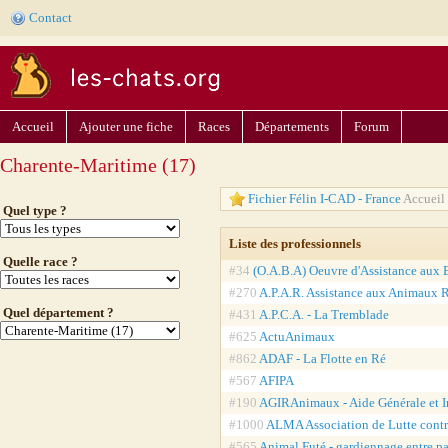
Contact
Accueil
Ajouter une fiche
Races
Départements
Forum
Charente-Maritime (17)
Fichier Félin I-CAD - France
Accueil 
Quel type ?
Liste des professionnels
Quelle race ?
#34
(O.A.B.A) Oeuvre d'Assistance aux B
#270
A.P.A.R. Assistance aux Animaux R
Quel département ?
#431
A.P.C.A. - La Tremblade
#625
ActuAnimaux
#862
ADAF - La Flotte en Ré
#567
AFIPA
#190
AGIRAnimaux - Aide Générale et I
#1000
ALMA Association de Lutte contre
#565
Animal Futé - gardiennage entre pa