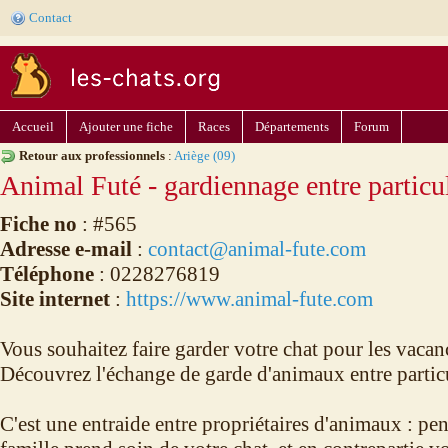
Contact
Accueil
Ajouter une fiche
Races
Départements
Forum
Retour aux professionnels
:
Ariège (09)
Animal Futé - gardiennage entre particu
Fiche no
: #565
Adresse e-mail
:
contact@animal-fute.com
Téléphone
: 0228276819
Site internet
:
https://www.animal-fute.com
Vous souhaitez faire garder votre chat pour les vacanc
Découvrez l'échange de garde d'animaux entre particu
C'est une entraide entre propriétaires d'animaux : pe