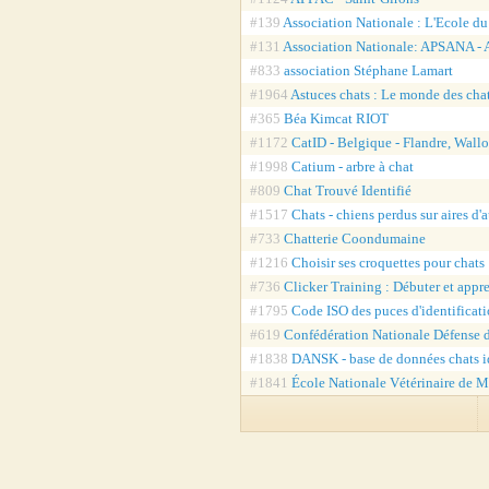
#139
Association Nationale : L'Ecole d
#131
Association Nationale: APSANA - A
#833
association Stéphane Lamart
#1964
Astuces chats : Le monde des cha
#365
Béa Kimcat RIOT
#1172
CatID - Belgique - Flandre, Wallo
#1998
Catium - arbre à chat
#809
Chat Trouvé Identifié
#1517
Chats - chiens perdus sur aires d'
#733
Chatterie Coondumaine
#1216
Choisir ses croquettes pour chat
#736
Clicker Training : Débuter et appr
#1795
Code ISO des puces d'identificati
#619
Confédération Nationale Défense 
#1838
DANSK - base de données chats i
#1841
École Nationale Vétérinaire de M