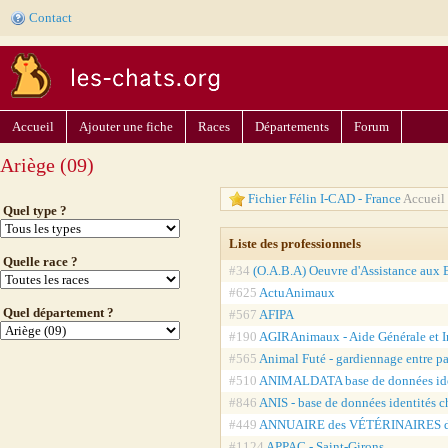
Contact
Accueil
Ajouter une fiche
Races
Départements
Forum
Ariège (09)
Fichier Félin I-CAD - France
Accueil 
Quel type ?
Liste des professionnels
Quelle race ?
#34
(O.A.B.A) Oeuvre d'Assistance aux B
#625
ActuAnimaux
Quel département ?
#567
AFIPA
#190
AGIRAnimaux - Aide Générale et I
#565
Animal Futé - gardiennage entre pa
#510
ANIMALDATA base de données ide
#846
ANIS - base de données identités 
#449
ANNUAIRE des VÉTÉRINAIRES 
#1124
APPAC - Saint-Girons