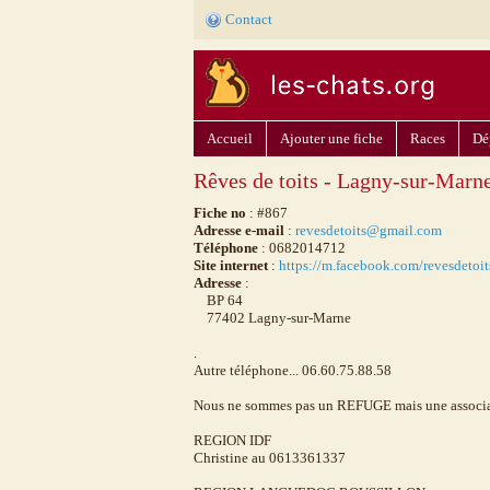
Contact
Accueil
Ajouter une fiche
Races
Dé
Rêves de toits - Lagny-sur-Marn
Fiche no
: #867
Adresse e-mail
:
revesdetoits@gmail.com
Téléphone
: 0682014712
Site internet
:
https://m.facebook.com/revesdetoit
Adresse
:
BP 64
77402 Lagny-sur-Marne
.
Autre téléphone... 06.60.75.88.58
Nous ne sommes pas un REFUGE mais une associatio
REGION IDF
Christine au 0613361337