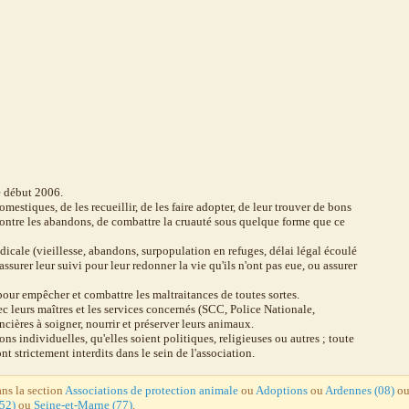
e début 2006.
mestiques, de les recueillir, de les faire adopter, de leur trouver de bons
r contre les abandons, de combattre la cruauté sous quelque forme que ce
édicale (vieillesse, abandons, surpopulation en refuges, délai légal écoulé
assurer leur suivi pour leur redonner la vie qu'ils n'ont pas eue, ou assurer
pour empêcher et combattre les maltraitances de toutes sortes.
 leurs maîtres et les services concernés (SCC, Police Nationale,
ncières à soigner, nourrir et préserver leurs animaux.
ons individuelles, qu'elles soient politiques, religieuses ou autres ; toute
 strictement interdits dans le sein de l'association.
ans la section
Associations de protection animale
ou
Adoptions
ou
Ardennes (08)
o
52)
ou
Seine-et-Marne (77)
.