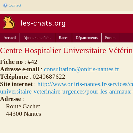
Contact
Accueil
Ajouter une fiche
Races
Départements
Forum
Centre Hospitalier Universitaire Vétéri
Fiche no
: #42
Adresse e-mail
:
consultation@oniris-nantes.fr
Téléphone
: 0240687622
Site internet
:
http://www.oniris-nantes.fr/services/c
universitaire-veterinaire-urgences/pour-les-animau
Adresse
:
Route Gachet
44300 Nantes