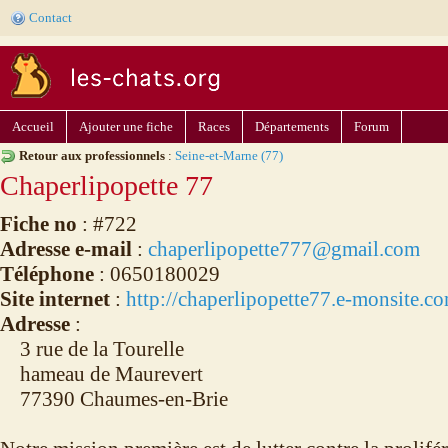
Contact
Accueil
Ajouter une fiche
Races
Départements
Forum
Retour aux professionnels
:
Seine-et-Marne (77)
Chaperlipopette 77
Fiche no
: #722
Adresse e-mail
:
chaperlipopette777@gmail.com
Téléphone
: 0650180029
Site internet
:
http://chaperlipopette77.e-monsite.c
Adresse
:
3 rue de la Tourelle
hameau de Maurevert
77390 Chaumes-en-Brie