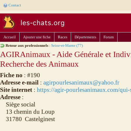
Contact
Accueil
Ajouter une fiche
Races
Départements
Forum
Retour aux professionnels
:
Seine-et-Marne (77)
AGIRAnimaux - Aide Générale et Indivi
Recherche des Animaux
Fiche no
: #190
Adresse e-mail
:
agirpourlesanimaux@yahoo.fr
Site internet
:
https://agir-pourlesanimaux.com/qu
Adresse
:
Siège social
13 chemin du Loup
31780 Castelginest