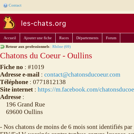
Contact
Accueil
Ajouter une fiche
Races
Départements
Forum
Retour aux professionnels
:
Rhône (69)
Chatons du Coeur - Oullins
Fiche no
: #1019
Adresse e-mail
:
contact@chatonsducoeur.com
Téléphone
: 0771812138
Site internet
:
https://m.facebook.com/chatonsducoe
Adresse
:
196 Grand Rue
69600 Oullins
- Nos chatons de moins de 6 mois sont identifiés par 