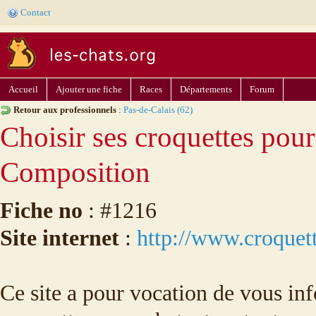
Contact
Accueil
Ajouter une fiche
Races
Départements
Forum
Retour aux professionnels
:
Pas-de-Calais (62)
Choisir ses croquettes pour
Composition
Fiche no
: #1216
Site internet
:
http://www.croquett
Ce site a pour vocation de vous inf