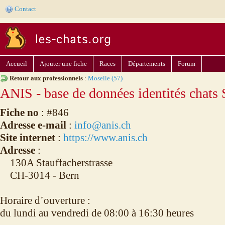
Contact
Accueil
Ajouter une fiche
Races
Départements
Forum
Retour aux professionnels
:
Moselle (57)
ANIS - base de données identités chat
Fiche no
: #846
Adresse e-mail
:
info@anis.ch
Site internet
:
https://www.anis.ch
Adresse
:
130A Stauffacherstrasse
CH-3014 - Bern
Horaire d´ouverture :
du lundi au vendredi de 08:00 à 16:30 heures