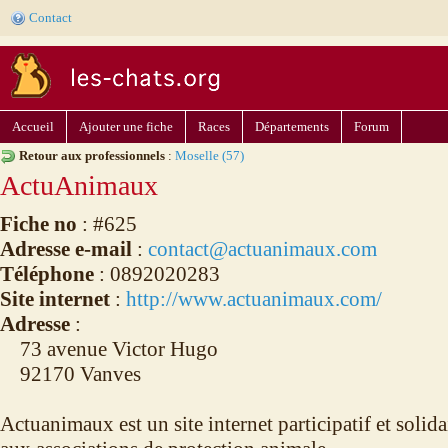
Contact
Accueil
Ajouter une fiche
Races
Départements
Forum
Retour aux professionnels
:
Moselle (57)
ActuAnimaux
Fiche no
: #625
Adresse e-mail
:
contact@actuanimaux.com
Téléphone
: 0892020283
Site internet
:
http://www.actuanimaux.com/
Adresse
:
73 avenue Victor Hugo
92170 Vanves
Actuanimaux est un site internet participatif et solida