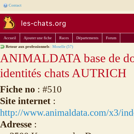
Contact
Accueil
Ajouter une fiche
Races
Départements
Forum
Retour aux professionnels
:
Moselle (57)
ANIMALDATA base de do
identités chats AUTRICH
Fiche no
: #510
Site internet
:
http://www.animaldata.com/x3/ind
Adresse
: