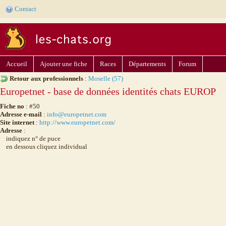
Contact
Accueil
Ajouter une fiche
Races
Départements
Forum
Retour aux professionnels
:
Moselle (57)
Europetnet - base de données identités chats EUROP
Fiche no
: #50
Adresse e-mail
:
info@europetnet.com
Site internet
:
http://www.europetnet.com/
Adresse
:
indiquez n° de puce
en dessous cliquez individual