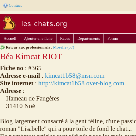
Contact
Accueil
Ajouter une fiche
Races
Départements
Forum
Retour aux professionnels
:
Moselle (57)
Béa Kimcat RIOT
Fiche no
: #365
Adresse e-mail
:
kimcat1b58@msn.com
Site internet
:
http://kimcat1b58.over-blog.com
Adresse
:
Hameau de Faugères
31410 Noé
Blog largement consacré à la gent féline, d'une passi
roman "Lisabelle" qui a pour toile de fond le chat...