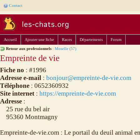
Contact
Accueil
Ajouter une fiche
Races
Départements
Forum
Retour aux professionnels
:
Moselle (57)
Empreinte de vie
Fiche no
: #1996
Adresse e-mail
:
bonjour@empreinte-de-vie.com
Téléphone
: 0652360932
Site internet
:
https://empreinte-de-vie.com
Adresse
:
25 rue du bel air
95360 Montmagny
Empreinte-de-vie.com : Le portail du deuil animal e