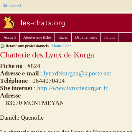
Contact
Accueil
Ajouter une fiche
Races
Départements
Forum
Retour aux professionnels
:
Maine Coon
Chatterie des Lynx de Kurga
Fiche no
: #824
Adresse e-mail
:
lynxdekurgan@laposte.net
Téléphone
: 0644070404
Site internet
:
http://www.lynxdekurgan.fr
Adresse
:
83670 MONTMEYAN
Danièle Quenolle