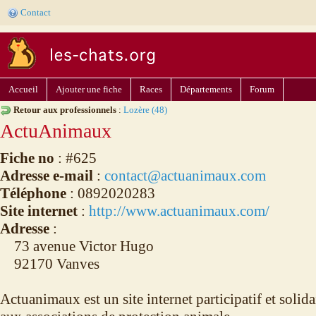
Contact
Accueil
Ajouter une fiche
Races
Départements
Forum
Retour aux professionnels
:
Lozère (48)
ActuAnimaux
Fiche no
: #625
Adresse e-mail
:
contact@actuanimaux.com
Téléphone
: 0892020283
Site internet
:
http://www.actuanimaux.com/
Adresse
:
73 avenue Victor Hugo
92170 Vanves
Actuanimaux est un site internet participatif et solida