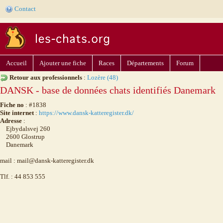
Contact
Accueil
Ajouter une fiche
Races
Départements
Forum
Retour aux professionnels
:
Lozère (48)
DANSK - base de données chats identifiés Danemark
Fiche no
: #1838
Site internet
:
https://www.dansk-katteregister.dk/
Adresse
:
Ejbydalsvej 260
2600 Glostrup
Danemark
mail : mail@dansk-katteregister.dk
Tlf. : 44 853 555