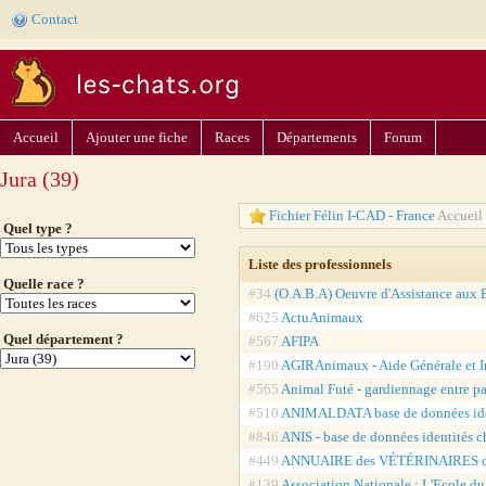
Contact
Accueil
Ajouter une fiche
Races
Départements
Forum
Jura (39)
Fichier Félin I-CAD - France
Accueil 
Quel type ?
Liste des professionnels
Quelle race ?
#34
(O.A.B.A) Oeuvre d'Assistance aux B
#625
ActuAnimaux
Quel département ?
#567
AFIPA
#190
AGIRAnimaux - Aide Générale et I
#565
Animal Futé - gardiennage entre pa
#510
ANIMALDATA base de données ide
#846
ANIS - base de données identités 
#449
ANNUAIRE des VÉTÉRINAIRES 
#139
Association Nationale : L'Ecole d