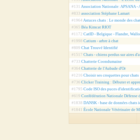
#131
Association Nationale: APSANA - A
#833
association Stéphane Lamart
#1964
Astuces chats : Le monde des cha
#365
Béa Kimcat RIOT
#1172
CatID - Belgique - Flandre, Wallo
#1998
Catium - arbre à chat
#809
Chat Trouvé Identifié
#1517
Chats - chiens perdus sur aires d'
#733
Chatterie Coondumaine
#364
Chatterie de l'Aubade d'Or
#1216
Choisir ses croquettes pour chat
#736
Clicker Training : Débuter et appr
#1795
Code ISO des puces d'identificati
#619
Confédération Nationale Défense 
#1838
DANSK - base de données chats i
#1841
École Nationale Vétérinaire de M