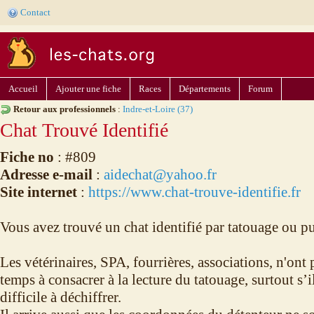
Contact
Accueil
Ajouter une fiche
Races
Départements
Forum
Retour aux professionnels
:
Indre-et-Loire (37)
Chat Trouvé Identifié
Fiche no
: #809
Adresse e-mail
:
aidechat@yahoo.fr
Site internet
:
https://www.chat-trouve-identifie.fr
Vous avez trouvé un chat identifié par tatouage ou p
Les vétérinaires, SPA, fourrières, associations, n'on
temps à consacrer à la lecture du tatouage, surtout s’il
difficile à déchiffrer.