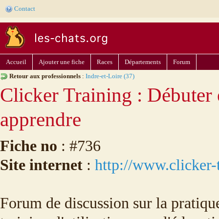
Contact
Accueil
Ajouter une fiche
Races
Départements
Forum
Retour aux professionnels
:
Indre-et-Loire (37)
Clicker Training : Débuter 
apprendre
Fiche no
: #736
Site internet
:
http://www.clicker-
Forum de discussion sur la pratiqu