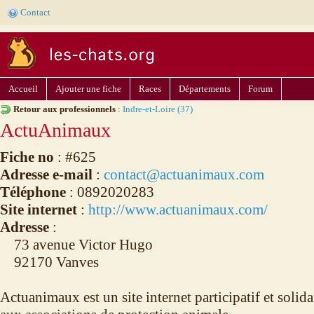
Contact
Accueil
Ajouter une fiche
Races
Départements
Forum
Retour aux professionnels
:
Indre-et-Loire (37)
ActuAnimaux
Fiche no
: #625
Adresse e-mail
:
contact@actuanimaux.com
Téléphone
: 0892020283
Site internet
:
http://www.actuanimaux.com/
Adresse
:
73 avenue Victor Hugo
92170 Vanves
Actuanimaux est un site internet participatif et solida