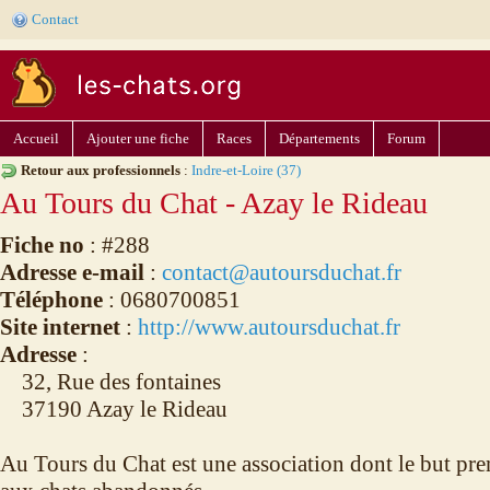
Contact
Accueil
Ajouter une fiche
Races
Départements
Forum
Retour aux professionnels
:
Indre-et-Loire (37)
Au Tours du Chat - Azay le Rideau
Fiche no
: #288
Adresse e-mail
:
contact@autoursduchat.fr
Téléphone
: 0680700851
Site internet
:
http://www.autoursduchat.fr
Adresse
:
32, Rue des fontaines
37190 Azay le Rideau
Au Tours du Chat est une association dont le but prem