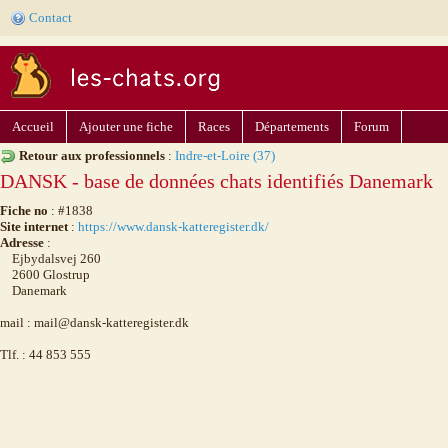
Contact
Accueil
Ajouter une fiche
Races
Départements
Forum
Retour aux professionnels
:
Indre-et-Loire (37)
DANSK - base de données chats identifiés Danemark
Fiche no
: #1838
Site internet
:
https://www.dansk-katteregister.dk/
Adresse
:
Ejbydalsvej 260
2600 Glostrup
Danemark
mail : mail@dansk-katteregister.dk
Tlf. : 44 853 555