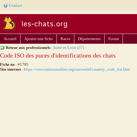
Contact
Accueil
Ajouter une fiche
Races
Départements
Forum
Retour aux professionnels
:
Indre-et-Loire (37)
Code ISO des puces d'identifications des chats
Fiche no
: #1795
Site internet
:
https://www.nationsonline.org/oneworld/country_code_list.htm