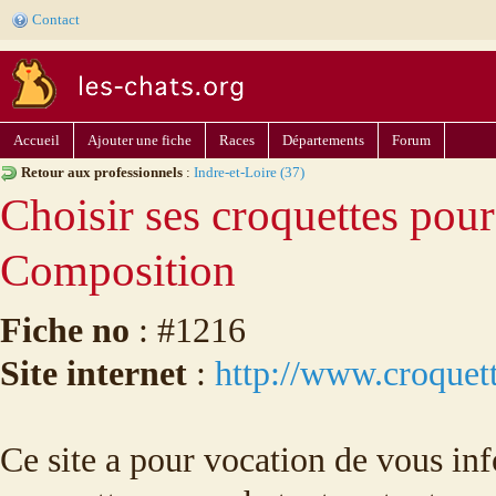
Contact
Accueil
Ajouter une fiche
Races
Départements
Forum
Retour aux professionnels
:
Indre-et-Loire (37)
Choisir ses croquettes pour
Composition
Fiche no
: #1216
Site internet
:
http://www.croquett
Ce site a pour vocation de vous inf